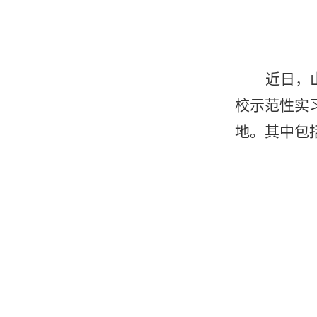
近日，
校示范性实
地。
其中包