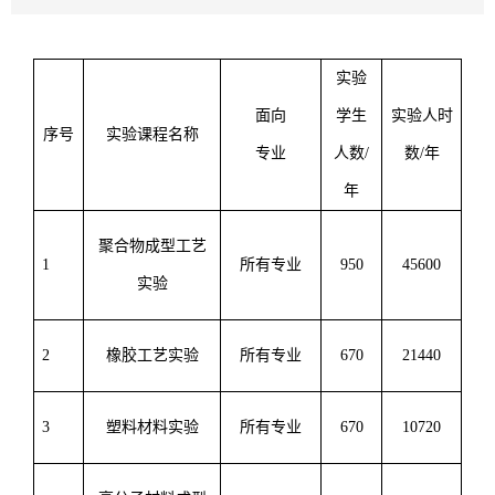
实验
面向
学生
实验人时
序号
实验课程名称
专业
人数
/
数
/
年
年
聚合物成型工艺
1
所有专业
950
4560
0
实验
2
橡胶工艺实验
所有专业
6
70
21440
3
塑料材料实验
所有专业
6
70
1
0720